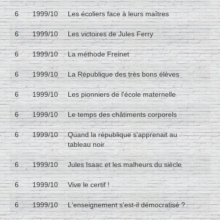
6
1999/10
Les écoliers face à leurs maîtres
6
1999/10
Les victoires de Jules Ferry
6
1999/10
La méthode Freinet
6
1999/10
La République des très bons élèves
6
1999/10
Les pionniers de l'école maternelle
6
1999/10
Le temps des châtiments corporels
6
1999/10
Quand la république s'apprenait au
tableau noir
6
1999/10
Jules Isaac et les malheurs du siècle
6
1999/10
Vive le certif !
6
1999/10
L'enseignement s'est-il démocratisé ?