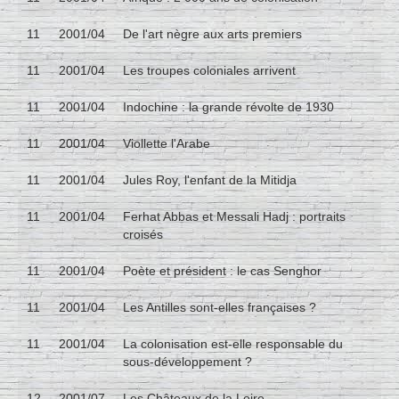
11
2001/04
De l'art nègre aux arts premiers
11
2001/04
Les troupes coloniales arrivent
11
2001/04
Indochine : la grande révolte de 1930
11
2001/04
Viollette l'Arabe
11
2001/04
Jules Roy, l'enfant de la Mitidja
11
2001/04
Ferhat Abbas et Messali Hadj : portraits
croisés
11
2001/04
Poète et président : le cas Senghor
11
2001/04
Les Antilles sont-elles françaises ?
11
2001/04
La colonisation est-elle responsable du
sous-développement ?
12
2001/07
Les Châteaux de la Loire