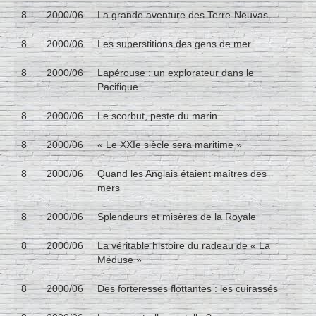
8
2000/06
La grande aventure des Terre-Neuvas
8
2000/06
Les superstitions des gens de mer
8
2000/06
Lapérouse : un explorateur dans le
Pacifique
8
2000/06
Le scorbut, peste du marin
8
2000/06
« Le XXIe siècle sera maritime »
8
2000/06
Quand les Anglais étaient maîtres des
mers
8
2000/06
Splendeurs et misères de la Royale
8
2000/06
La véritable histoire du radeau de « La
Méduse »
8
2000/06
Des forteresses flottantes : les cuirassés