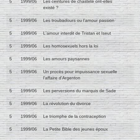
5
1999/06
Les ceintures de chasteté ont-elles
existé ?
5
1999/06
Les troubadours ou l'amour passion
5
1999/06
L'amour interdit de Tristan et Iseut
5
1999/06
Les homosexuels hors la loi
5
1999/06
Les amours paysannes
5
1999/06
Un procès pour impuissance sexuelle :
l'affaire d'Argenton
5
1999/06
Les perversions du marquis de Sade
5
1999/06
La révolution du divorce
5
1999/06
Le triomphe de la contraception
5
1999/06
La Petite Bible des jeunes époux