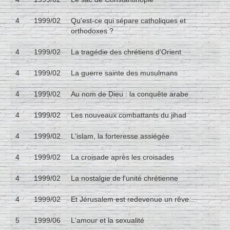
4
1999/02
Qu'est-ce qui sépare catholiques et
orthodoxes ?
4
1999/02
La tragédie des chrétiens d'Orient
4
1999/02
La guerre sainte des musulmans
4
1999/02
Au nom de Dieu : la conquête arabe
4
1999/02
Les nouveaux combattants du jihad
4
1999/02
L'islam, la forteresse assiégée
4
1999/02
La croisade après les croisades
4
1999/02
La nostalgie de l'unité chrétienne
4
1999/02
Et Jérusalem est redevenue un rêve...
5
1999/06
L'amour et la sexualité