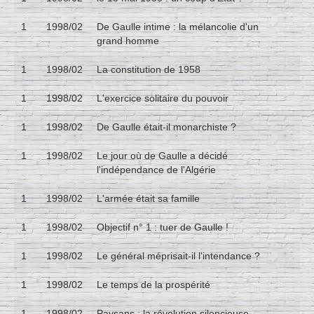
1
1998/02
De Gaulle intime : la mélancolie d'un
grand homme
1
1998/02
La constitution de 1958
1
1998/02
L'exercice solitaire du pouvoir
1
1998/02
De Gaulle était-il monarchiste ?
1
1998/02
Le jour où de Gaulle a décidé
l'indépendance de l'Algérie
1
1998/02
L'armée était sa famille
1
1998/02
Objectif n° 1 : tuer de Gaulle !
1
1998/02
Le général méprisait-il l'intendance ?
1
1998/02
Le temps de la prospérité
1
1998/02
Paysans : la révolution silencieuse