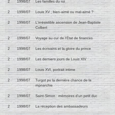
2
1998/07
Les familles du roi
2
1998/07
Louis XV ; bien-aimé ou mal-aimé ?
2
1998/07
L'irrésistible ascension de Jean-Baptiste
Colbert
2
1998/07
Voyage au cur de l'État de finances
2
1998/07
Les écrivains et la gloire du prince
2
1998/07
Les derniers jours de Louis XIV
2
1998/07
Louis XVI, portrait intime
2
1998/07
Turgot pu la dernière chance de la
mpnarchie
2
1998/07
Saint-Simon : mémoires d'un petit duc
2
1998/07
La réception des ambassadeurs