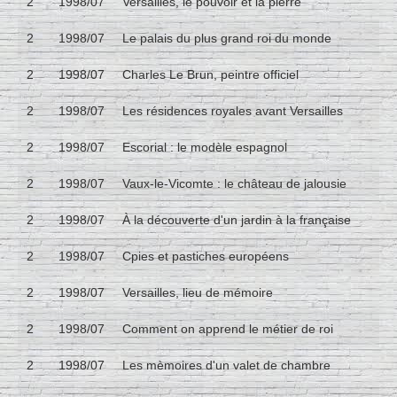
2
1998/07
Versailles, le pouvoir et la pierre
2
1998/07
Le palais du plus grand roi du monde
2
1998/07
Charles Le Brun, peintre officiel
2
1998/07
Les résidences royales avant Versailles
2
1998/07
Escorial : le modèle espagnol
2
1998/07
Vaux-le-Vicomte : le château de jalousie
2
1998/07
À la découverte d'un jardin à la française
2
1998/07
Cpies et pastiches européens
2
1998/07
Versailles, lieu de mémoire
2
1998/07
Comment on apprend le métier de roi
2
1998/07
Les mèmoires d'un valet de chambre