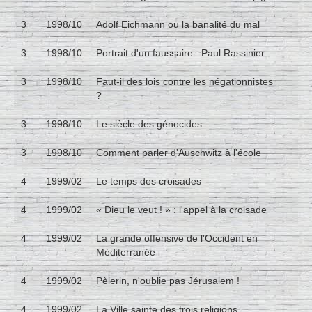
3
1998/10
Adolf Eichmann ou la banalité du mal
3
1998/10
Portrait d'un faussaire : Paul Rassinier
3
1998/10
Faut-il des lois contre les négationnistes
?
3
1998/10
Le siècle des génocides
3
1998/10
Comment parler d'Auschwitz à l'école
4
1999/02
Le temps des croisades
4
1999/02
« Dieu le veut ! » : l'appel à la croisade
4
1999/02
La grande offensive de l'Occident en
Méditerranée
4
1999/02
Pèlerin, n'oublie pas Jérusalem !
4
1999/02
La Ville sainte des trois religions