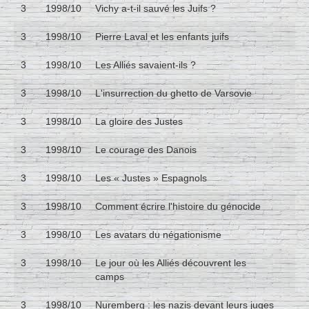
3
1998/10
Vichy a-t-il sauvé les Juifs ?
3
1998/10
Pierre Laval et les enfants juifs
3
1998/10
Les Alliés savaient-ils ?
3
1998/10
L'insurrection du ghetto de Varsovie
3
1998/10
La gloire des Justes
3
1998/10
Le courage des Danois
3
1998/10
Les « Justes » Espagnols
3
1998/10
Comment écrire l'histoire du génocide
3
1998/10
Les avatars du négationisme
3
1998/10
Le jour où les Alliés découvrent les
camps
3
1998/10
Nuremberg : les nazis devant leurs juges