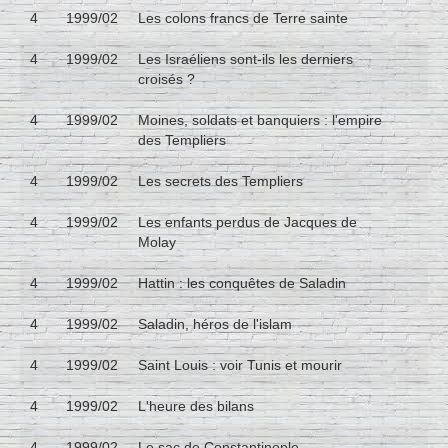
4
1999/02
Les colons francs de Terre sainte
4
1999/02
Les Israéliens sont-ils les derniers
croisés ?
4
1999/02
Moines, soldats et banquiers : l'empire
des Templiers
4
1999/02
Les secrets des Templiers
4
1999/02
Les enfants perdus de Jacques de
Molay
4
1999/02
Hattin : les conquêtes de Saladin
4
1999/02
Saladin, héros de l'islam
4
1999/02
Saint Louis : voir Tunis et mourir
4
1999/02
L'heure des bilans
4
1999/02
Le sac de Constantinople