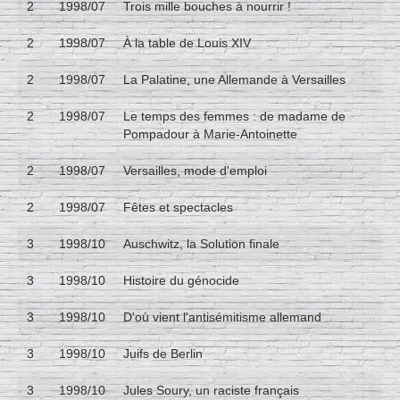
2
1998/07
Trois mille bouches à nourrir !
2
1998/07
À la table de Louis XIV
2
1998/07
La Palatine, une Allemande à Versailles
2
1998/07
Le temps des femmes : de madame de
Pompadour à Marie-Antoinette
2
1998/07
Versailles, mode d'emploi
2
1998/07
Fêtes et spectacles
3
1998/10
Auschwitz, la Solution finale
3
1998/10
Histoire du génocide
3
1998/10
D'où vient l'antisémitisme allemand
3
1998/10
Juifs de Berlin
3
1998/10
Jules Soury, un raciste français