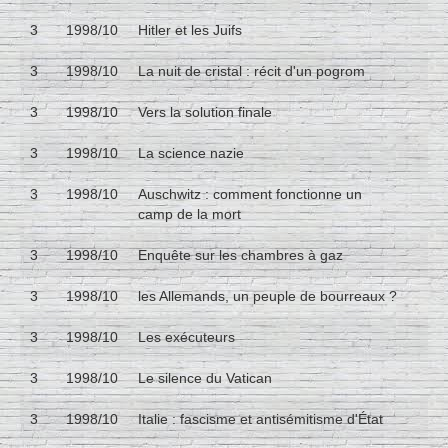
3
1998/10
Hitler et les Juifs
3
1998/10
La nuit de cristal : récit d'un pogrom
3
1998/10
Vers la solution finale
3
1998/10
La science nazie
3
1998/10
Auschwitz : comment fonctionne un
camp de la mort
3
1998/10
Enquête sur les chambres à gaz
3
1998/10
les Allemands, un peuple de bourreaux ?
3
1998/10
Les exécuteurs
3
1998/10
Le silence du Vatican
3
1998/10
Italie : fascisme et antisémitisme d'État