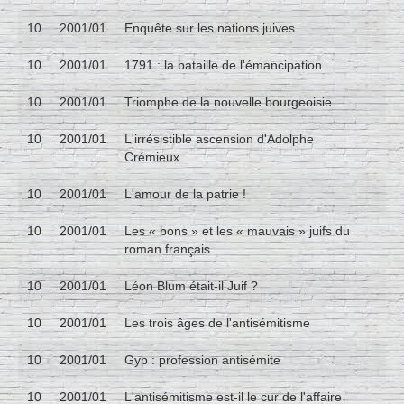
10
2001/01
Enquête sur les nations juives
10
2001/01
1791 : la bataille de l'émancipation
10
2001/01
Triomphe de la nouvelle bourgeoisie
10
2001/01
L'irrésistible ascension d'Adolphe
Crémieux
10
2001/01
L'amour de la patrie !
10
2001/01
Les « bons » et les « mauvais » juifs du
roman français
10
2001/01
Léon Blum était-il Juif ?
10
2001/01
Les trois âges de l'antisémitisme
10
2001/01
Gyp : profession antisémite
10
2001/01
L'antisémitisme est-il le cur de l'affaire