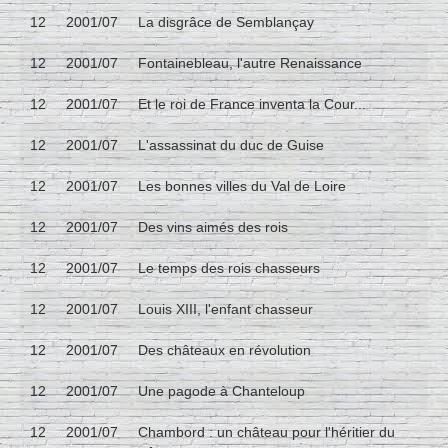
12
2001/07
La disgrâce de Semblançay
12
2001/07
Fontainebleau, l'autre Renaissance
12
2001/07
Et le roi de France inventa la Cour...
12
2001/07
L'assassinat du duc de Guise
12
2001/07
Les bonnes villes du Val de Loire
12
2001/07
Des vins aimés des rois
12
2001/07
Le temps des rois chasseurs
12
2001/07
Louis XIII, l'enfant chasseur
12
2001/07
Des châteaux en révolution
12
2001/07
Une pagode à Chanteloup
12
2001/07
Chambord : un château pour l'héritier du