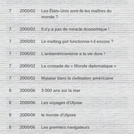
7
2000/02
Les États-Unis sont-ils les maîtres du
monde ?
7
2000/02
Il n'y a pas de miracle économique !
7
2000/02
Le melting-pot fonctionne-t-il encore ?
7
2000/02
L'antiaméricanisme a la vie dure !
7
2000/02
La croisade du « Monde diplomatique »
7
2000/02
Malaise dans la civilisation américaine
8
2000/06
3 000 ans sur la mer
8
2000/06
Les voyages d'Ulysse
8
2000/06
le monde d'Ulysse
8
2000/06
Les premiers navigateurs