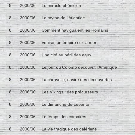
8
2000/06
Le miracle phénicien
8
2000/06
Le mythe de l'Atlantide
8
2000/06
Comment naviguaient les Romains
8
2000/06
Venise, un empire sur la mer
8
2000/06
Une cité au péril des eaux
8
2000/06
Le jour où Colomb découvrit l'Amérique
8
2000/06
La caravelle, navire des découvertes
8
2000/06
Les Vikings : des précurseurs
8
2000/06
Le dimanche de Lépante
8
2000/06
Le temps des corsaires
8
2000/06
La vie tragique des galériens