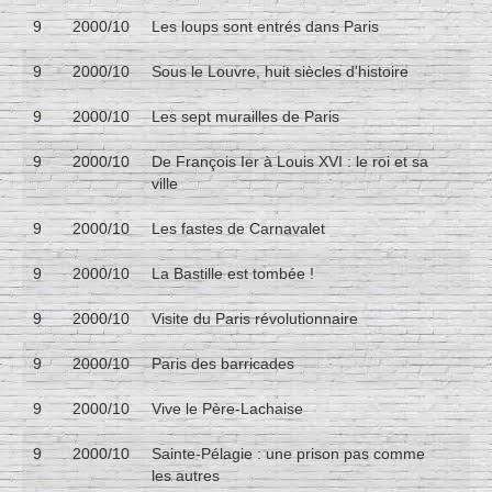
9
2000/10
Les loups sont entrés dans Paris
9
2000/10
Sous le Louvre, huit siècles d'histoire
9
2000/10
Les sept murailles de Paris
9
2000/10
De François Ier à Louis XVI : le roi et sa
ville
9
2000/10
Les fastes de Carnavalet
9
2000/10
La Bastille est tombée !
9
2000/10
Visite du Paris révolutionnaire
9
2000/10
Paris des barricades
9
2000/10
Vive le Père-Lachaise
9
2000/10
Sainte-Pélagie : une prison pas comme
les autres