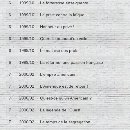
6
1999/10
La forteresse enseignante
6
1999/10
Le privé contre la laïque
6
1999/10
Honneur au privé !
6
1999/10
Querelle autour d'un voile
6
1999/10
Le malaise des profs
6
1999/10
La réforme, une passion française
7
2000/02
L'empire américain
7
2000/02
L'Amérique est de retour !
7
2000/02
Qu'est-ce qu'un Américain ?
7
2000/02
La légende de l'Ouest
7
2000/02
Le temps de la ségrégation