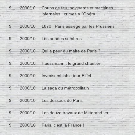
9
2000/10
Coups de feu, poignards et machines
infernales : crimes a l'Opéra
9
2000/10
1870 : Paris assiégé par les Prussiens
9
2000/10
Les années sombres
9
2000/10
Qui a peur du maire de Paris ?
9
2000/10
Haussmann : le grand chantier
9
2000/10
Invraisemblable tour Eiffel
9
2000/10
La saga du métropolitain
9
2000/10
Les dessous de Paris
9
2000/10
Les douze travaux de Mitterand Ier
9
2000/10
Paris, c'est la France !