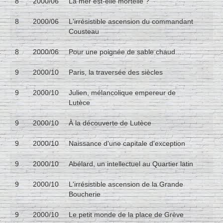
8
2000/06
La mer est-elle mortelle ?
8
2000/06
L'irrésistible ascension du commandant
Cousteau
8
2000/06
Pour une poignée de sable chaud...
9
2000/10
Paris, la traversée des siècles
9
2000/10
Julien, mélancolique empereur de
Lutèce
9
2000/10
À la découverte de Lutèce
9
2000/10
Naissance d'une capitale d'exception
9
2000/10
Abélard, un intellectuel au Quartier latin
9
2000/10
L'irrésistible ascension de la Grande
Boucherie
9
2000/10
Le petit monde de la place de Grève