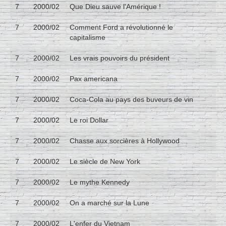
7
2000/02
Que Dieu sauve l'Amérique !
7
2000/02
Comment Ford a révolutionné le
capitalisme
7
2000/02
Les vrais pouvoirs du président
7
2000/02
Pax americana
7
2000/02
Coca-Cola au pays des buveurs de vin
7
2000/02
Le roi Dollar
7
2000/02
Chasse aux sorcières à Hollywood
7
2000/02
Le siècle de New York
7
2000/02
Le mythe Kennedy
7
2000/02
On a marché sur la Lune
7
2000/02
L'enfer du Vietnam