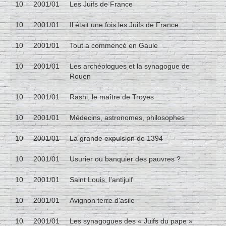
10
2001/01
Les Juifs de France
10
2001/01
Il était une fois les Juifs de France
10
2001/01
Tout a commencé en Gaule
10
2001/01
Les archéologues et la synagogue de
Rouen
10
2001/01
Rashi, le maître de Troyes
10
2001/01
Médecins, astronomes, philosophes
10
2001/01
La grande expulsion de 1394
10
2001/01
Usurier ou banquier des pauvres ?
10
2001/01
Saint Louis, l'antijuif
10
2001/01
Avignon terre d'asile
10
2001/01
Les synagogues des « Juifs du pape »