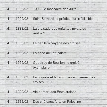
4
1999/02
1096 : le massacre des Juifs
4
1999/02
Saint Bernard, le prédicateur irrésistible
4
1999/02
La croisade des enfants : mythe ou
réalité ?
4
1999/02
Le périlleux voyage des croisés
4
1999/02
La prise de Jérusalem
4
1999/02
Godefroy de Bouillon, le croisé
exemplaire
4
1999/02
La coquille et la croix : les emblèmes des
croisés
4
1999/02
Vie et mort des États croisés
4
1999/02
Des châteaux forts en Palestine