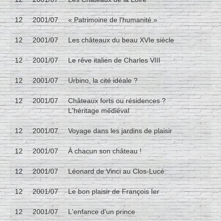
12
2001/07
« Patrimoine de l'humanité »
12
2001/07
Les châteaux du beau XVIe siècle
12
2001/07
Le rêve italien de Charles VIII
12
2001/07
Urbino, la cité idéale ?
12
2001/07
Châteaux forts ou résidences ?
L'héritage médiéval
12
2001/07
Voyage dans les jardins de plaisir
12
2001/07
À chacun son château !
12
2001/07
Léonard de Vinci au Clos-Lucé
12
2001/07
Le bon plaisir de François Ier
12
2001/07
L'enfance d'un prince