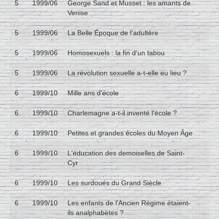
5
1999/06
George Sand et Musset : les amants de
Venise
5
1999/06
La Belle Époque de l'adultère
5
1999/06
Homosexuels : la fin d'un tabou
5
1999/06
La révolution sexuelle a-t-elle eu lieu ?
6
1999/10
Mille ans d'école
6
1999/10
Charlemagne a-t-il inventé l'école ?
6
1999/10
Petites et grandes écoles du Moyen Âge
6
1999/10
L'éducation des demoiselles de Saint-
Cyr
6
1999/10
Les surdoués du Grand Siècle
6
1999/10
Les enfants de l'Ancien Régime étaient-
ils analphabètes ?