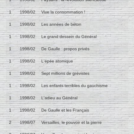
1
1998/02
Vive la consommation !
1
1998/02
Les années de béton
1
1998/02
Le grand dessein du Général
1
1998/02
De Gaulle : propos privés
1
1998/02
L'épée atomique
1
1998/02
Sept millions de grévistes
1
1998/02
Les enfants terribles du gauchisme
1
1998/02
L'adieu au Général
1
1998/02
De Gaulle et les Français
2
1998/07
Versailles, le pouvoir et la pierre