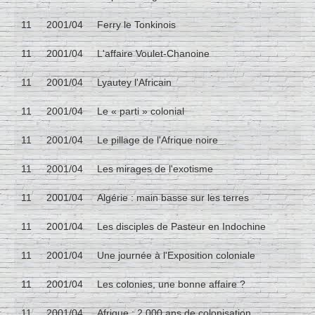
11
2001/04
Ferry le Tonkinois
11
2001/04
L'affaire Voulet-Chanoine
11
2001/04
Lyautey l'Africain
11
2001/04
Le « parti » colonial
11
2001/04
Le pillage de l'Afrique noire
11
2001/04
Les mirages de l'exotisme
11
2001/04
Algérie : main basse sur les terres
11
2001/04
Les disciples de Pasteur en Indochine
11
2001/04
Une journée à l'Exposition coloniale
11
2001/04
Les colonies, une bonne affaire ?
11
2001/04
Afrique : 2 000 ans de colonisation