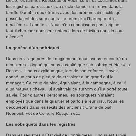
siècle, les familles Rousseau et Robin sont très courantes dans
les registres paroissiaux ; au siècle dernier on trouve dans la
famille Dauphin deux frères avec des prénoms distinctifs qui
possédaient des sobriquets. Le premier « l’hareng » et le
deuxième « Lapette ». Nous n’en connaissons pas l’origine,
faut-il chercher dans leur enfance lors de friction dans la cour
d’école ?
La genèse d’un sobriquet
Dans un village près de Longjumeau, nous avons rencontré un
monsieur distingué qui nous a confié que son sobriquet était « la
Rosse ». Il nous expliqua que, lors de son enfance, il avait
donné un coup de pied raide et violent à un grand qui le
menaçait. Ce coup de pied, équivalant, à la campagne, à celui
d’un mauvais cheval, lui avait valu ce surnom qu’il a porté toute
sa vie. Pour d’autres personnes, les sobriquets n’étaient
employés que dans le quartier et parfois à leur insu. Nous les
découvrons dans les récits des anciens : Crane de piaf,
Noenoeil, Pot de Colle, le Rouquin etc.
Les sobriquets dans les registres
Dans les registres d’État civil de Longjumeau, il nous est arrivé