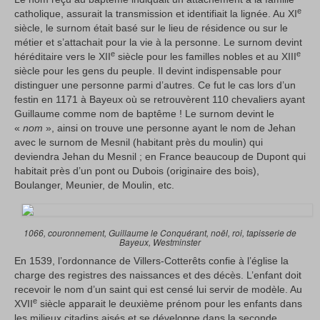
e
catholique, assurait la transmission et identifiait la lignée. Au XI
siècle, le surnom était basé sur le lieu de résidence ou sur le
métier et s’attachait pour la vie à la personne. Le surnom devint
e
e
héréditaire vers le XII
siècle pour les familles nobles et au XIII
siècle pour les gens du peuple. Il devint indispensable pour
distinguer une personne parmi d’autres. Ce fut le cas lors d’un
festin en 1171 à Bayeux où se retrouvèrent 110 chevaliers ayant
Guillaume comme nom de baptême ! Le surnom devint le
«
nom
», ainsi on trouve une personne ayant le nom de Jehan
avec le surnom de Mesnil (habitant près du moulin) qui
deviendra Jehan du Mesnil ; en France beaucoup de Dupont qui
habitait près d’un pont ou Dubois (originaire des bois),
Boulanger, Meunier, de Moulin, etc.
1066, couronnement, Guillaume le Conquérant, noël, roi, tapisserie de
Bayeux, Westminster
En 1539, l’ordonnance de Villers-Cotterêts confie à l’église la
charge des registres des naissances et des décès. L’enfant doit
recevoir le nom d’un saint qui est censé lui servir de modèle. Au
e
XVII
siècle apparait le deuxième prénom pour les enfants dans
les milieux citadins aisés et se développe dans la seconde