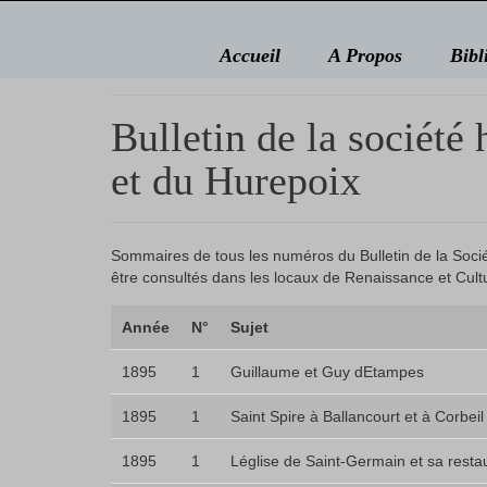
Accueil
A Propos
Bibl
Bulletin de la société
et du Hurepoix
Sommaires de tous les numéros du Bulletin de la Socié
être consultés dans les locaux de Renaissance et Cult
Année
N°
Sujet
1895
1
Guillaume et Guy dEtampes
1895
1
Saint Spire à Ballancourt et à Corbeil
1895
1
Léglise de Saint-Germain et sa resta