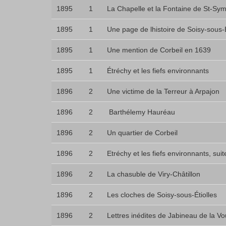
1895
1
La Chapelle et la Fontaine de St-S
1895
1
Une page de lhistoire de Soisy-sous-E
1895
1
Une mention de Corbeil en 1639
1895
1
Étréchy et les fiefs environnants
1896
2
Une victime de la Terreur à Arpajon
1896
2
 Barthélemy Hauréau
1896
2
Un quartier de Corbeil
1896
2
Etréchy et les fiefs environnants, suite
1896
2
La chasuble de Viry-Châtillon
1896
2
Les cloches de Soisy-sous-Étiolles
1896
2
Lettres inédites de Jabineau de la Vo