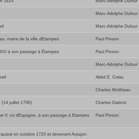
en 1614
Marc-Adolphe Dufour
Marc-Adolphe Dufour
il
Marc-Adolphe Dufour
u, maire de la ville dEtampes
Paul Pinson
is XIV à son passage à Étampes
Paul Pinson
Marc-Adolphe Dufour
beil
Abbé E. Colas
Charles Mottheau
(14 juillet 1790)
Charles Gatinot
ippe V, roi dEspagne, à son passage à Etampes
Paul Pinson
quisat en octobre 1720 et devenant Arpajon