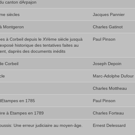
 du canton dArpajon
me siècles
Jacques Pannier
é à Montgeron
Charles Gatinot
es à Corbeil depuis le XVème siècle jusquà
Paul Pinson
exposé historique des tentatives faites au
ent, daprès des documents inédits
de Corbeil
Joseph Depoin
cle
Marc-Adolphe Dufour
Charles Mottheau
e dEtampes en 1785
Paul Pinson
ère à Etampes en 1789
Charles Forteau
ussis: Une erreur judiciaire au moyen-âge.
Ernest Delessard