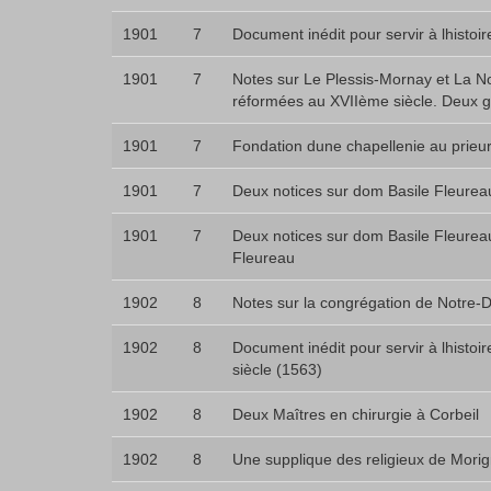
1901
7
Document inédit pour servir à lhisto
1901
7
Notes sur Le Plessis-Mornay et La Nor
réformées au XVIIème siècle. Deux 
1901
7
Fondation dune chapellenie au prieu
1901
7
Deux notices sur dom Basile Fleureau
1901
7
Deux notices sur dom Basile Fleureau
Fleureau
1902
8
Notes sur la congrégation de Notre
1902
8
Document inédit pour servir à lhistoi
siècle (1563)
1902
8
Deux Maîtres en chirurgie à Corbeil
1902
8
Une supplique des religieux de Mori