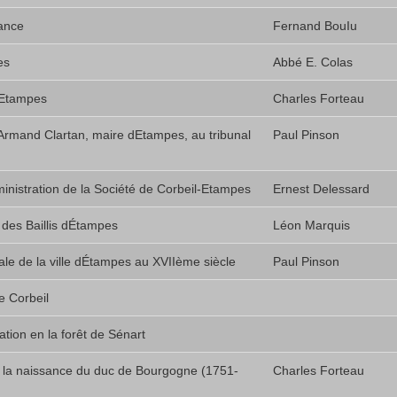
rance
Fernand BouIu
es
Abbé E. Colas
dEtampes
Charles Forteau
 Armand Clartan, maire dEtampes, au tribunal
Paul Pinson
inistration de la Société de Corbeil-Etampes
Ernest Delessard
des Baillis dÉtampes
Léon Marquis
ale de la ville dÉtampes au XVIIème siècle
Paul Pinson
e Corbeil
tion en la forêt de Sénart
 la naissance du duc de Bourgogne (1751-
Charles Forteau