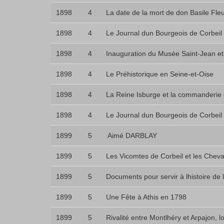
1898
4
La date de la mort de don Basile Fle
1898
4
Le Journal dun Bourgeois de Corbeil 
1898
4
Inauguration du Musée Saint-Jean et
1898
4
Le Préhistorique en Seine-et-Oise
1898
4
La Reine Isburge et la commanderie d
1898
4
Le Journal dun Bourgeois de Corbeil (
1899
5
 Aimé DARBLAY
1899
5
Les Vicomtes de Corbeil et les Cheva
1899
5
Documents pour servir à lhistoire de 
1899
5
Une Fête à Athis en 1798
1899
5
Rivalité entre Montlhéry et Arpajon, l