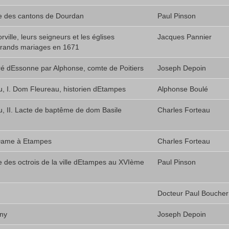
ire des cantons de Dourdan
Paul Pinson
ville, leurs seigneurs et les églises
Jacques Pannier
grands mariages en 1671
ré dEssonne par Alphonse, comte de Poitiers
Joseph Depoin
, I. Dom Fleureau, historien dEtampes
Alphonse Boulé
, II. Lacte de baptême de dom Basile
Charles Forteau
-Dame à Etampes
Charles Forteau
re des octrois de la ville dEtampes au XVIème
Paul Pinson
Docteur Paul Boucher
gny
Joseph Depoin