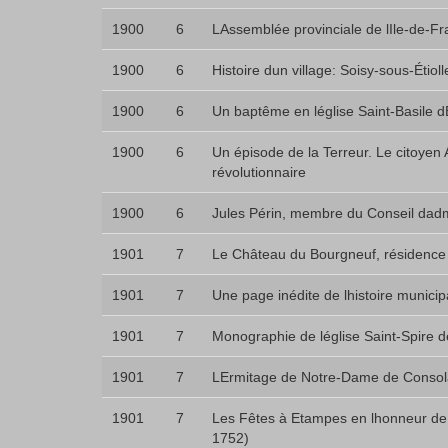
1900
6
LAssemblée provinciale de lIle-de-F
1900
6
Histoire dun village: Soisy-sous-Étioll
1900
6
Un baptême en léglise Saint-Basile 
1900
6
Un épisode de la Terreur. Le citoyen
révolutionnaire
1900
6
Jules Périn, membre du Conseil dadm
1901
7
Le Château du Bourgneuf, résidence 
1901
7
Une page inédite de lhistoire municip
1901
7
Monographie de léglise Saint-Spire d
1901
7
LErmitage de Notre-Dame de Consola
1901
7
Les Fêtes à Etampes en lhonneur de
1752)