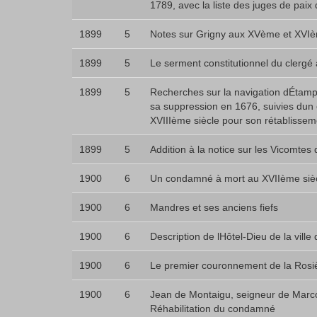
1789, avec la liste des juges de paix
1899
5
Notes sur Grigny aux XVème et XVIè
1899
5
Le serment constitutionnel du clerg
1899
5
Recherches sur la navigation dÉtamp
sa suppression en 1676, suivies dun 
XVIIIème siècle pour son rétablissem
1899
5
Addition à la notice sur les Vicomtes 
1900
6
Un condamné à mort au XVIIème siè
1900
6
Mandres et ses anciens fiefs
1900
6
Description de lHôtel-Dieu de la vill
1900
6
Le premier couronnement de la Rosi
1900
6
Jean de Montaigu, seigneur de Marco
Réhabilitation du condamné