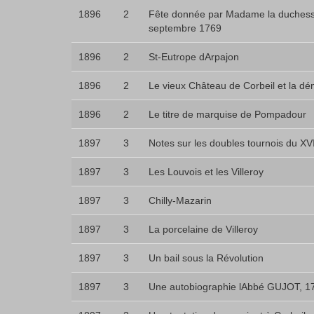
1896
2
Fête donnée par Madame la duchesse
septembre 1769
1896
2
St-Eutrope dArpajon
1896
2
Le vieux Château de Corbeil et la dé
1896
2
Le titre de marquise de Pompadour
1897
3
Notes sur les doubles tournois du XVI
1897
3
Les Louvois et les Villeroy
1897
3
Chilly-Mazarin
1897
3
La porcelaine de Villeroy
1897
3
Un bail sous la Révolution
1897
3
Une autobiographie lAbbé GUJOT, 