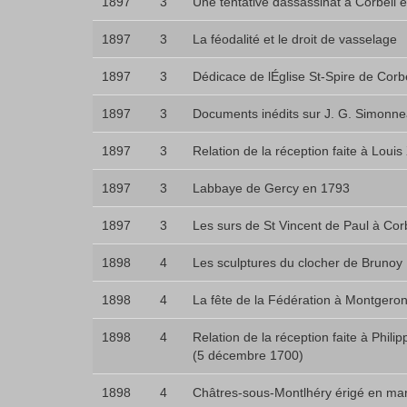
1897
3
Une tentative dassassinat à Corbeil 
1897
3
La féodalité et le droit de vasselage
1897
3
Dédicace de lÉglise St-Spire de Corbe
1897
3
Documents inédits sur J. G. Simonnea
1897
3
Relation de la réception faite à Lou
1897
3
Labbaye de Gercy en 1793
1897
3
Les surs de St Vincent de Paul à Cor
1898
4
Les sculptures du clocher de Brunoy
1898
4
La fête de la Fédération à Montgeron 
1898
4
Relation de la réception faite à Phil
(5 décembre 1700)
1898
4
Châtres-sous-Montlhéry érigé en mar