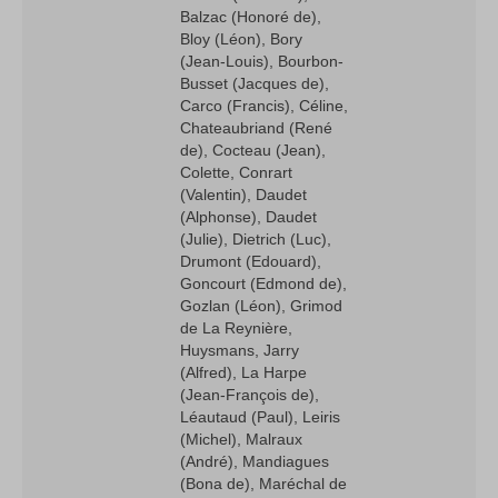
Balzac (Honoré de),
Bloy (Léon), Bory
(Jean-Louis), Bourbon-
Busset (Jacques de),
Carco (Francis), Céline,
Chateaubriand (René
de), Cocteau (Jean),
Colette, Conrart
(Valentin), Daudet
(Alphonse), Daudet
(Julie), Dietrich (Luc),
Drumont (Edouard),
Goncourt (Edmond de),
Gozlan (Léon), Grimod
de La Reynière,
Huysmans, Jarry
(Alfred), La Harpe
(Jean-François de),
Léautaud (Paul), Leiris
(Michel), Malraux
(André), Mandiagues
(Bona de), Maréchal de