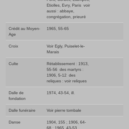
Etiolles, Evry, Paris  voir
aussi : abbaye,
congrégation, prieuré
Crédit au Moyen-
1965, 55-65
Age
Croix
Voir Egly, Puiselet-le-
Marais
Culte
Rétablissement : 1913,
55-56  des martyrs :
1906, 5-12  des
reliques : voir reliques
Dalle de
1974, 43-54, ill.
fondation
Dalle funéraire
Voir pierre tombale
Danse
1904, 155 ; 1906, 64-
68 ; 1965, 43-53