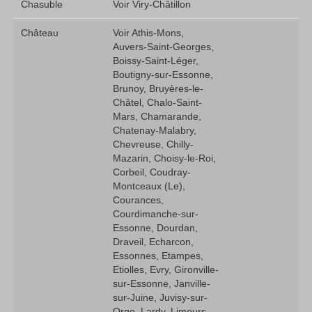
Chasuble
Voir Viry-Châtillon
Château
Voir Athis-Mons,
Auvers-Saint-Georges,
Boissy-Saint-Léger,
Boutigny-sur-Essonne,
Brunoy, Bruyères-le-
Châtel, Chalo-Saint-
Mars, Chamarande,
Chatenay-Malabry,
Chevreuse, Chilly-
Mazarin, Choisy-le-Roi,
Corbeil, Coudray-
Montceaux (Le),
Courances,
Courdimanche-sur-
Essonne, Dourdan,
Draveil, Echarcon,
Essonnes, Etampes,
Etiolles, Evry, Gironville-
sur-Essonne, Janville-
sur-Juine, Juvisy-sur-
Orge, Lardy, Limours,