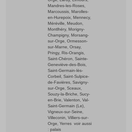
Mandres-les-Roses,
Marcoussis, Marolles-
en-Hurepoix, Mennecy,
Méréville, Meudon,
Montlhéry, Morigny-
Champigny, Morsang-
sur-Orge, Ormesson-
sur-Marne, Orsay,
Pringy, Ris-Orangis,
Saint-Chéron, Sainte-
Geneviève-des-Bois,
Saint-Germain-lès-
Corbeil, Saint-Sulpice-
de-Favières, Savigny-
sur-Orge, Sceaux,
Souzy-la-Briche, Sucy-
en-Brie, Valenton, Val-
Saint-Germain (Le),
Vigneux-sur-Seine,
Villeconin, Villiers-sur-
Orge, Yerres  voir aussi
: palais