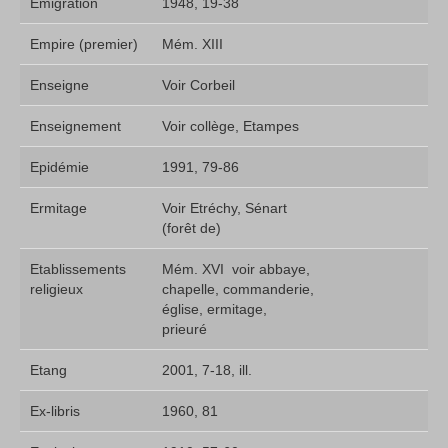
Emigration
1948, 19-38
Empire (premier)
Mém. XIII
Enseigne
Voir Corbeil
Enseignement
Voir collège, Etampes
Epidémie
1991, 79-86
Ermitage
Voir Etréchy, Sénart
(forêt de)
Etablissements
Mém. XVI  voir abbaye,
religieux
chapelle, commanderie,
église, ermitage,
prieuré
Etang
2001, 7-18, ill.
Ex-libris
1960, 81