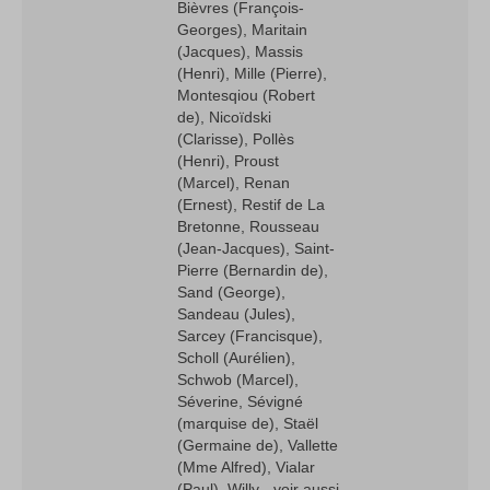
Bièvres (François-
Georges), Maritain
(Jacques), Massis
(Henri), Mille (Pierre),
Montesqiou (Robert
de), Nicoïdski
(Clarisse), Pollès
(Henri), Proust
(Marcel), Renan
(Ernest), Restif de La
Bretonne, Rousseau
(Jean-Jacques), Saint-
Pierre (Bernardin de),
Sand (George),
Sandeau (Jules),
Sarcey (Francisque),
Scholl (Aurélien),
Schwob (Marcel),
Séverine, Sévigné
(marquise de), Staël
(Germaine de), Vallette
(Mme Alfred), Vialar
(Paul), Willy - voir aussi