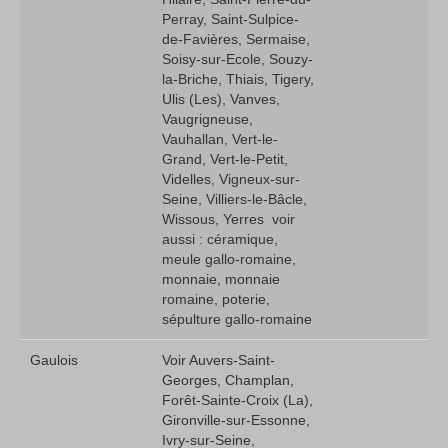
Perray, Saint-Sulpice-
de-Favières, Sermaise,
Soisy-sur-Ecole, Souzy-
la-Briche, Thiais, Tigery,
Ulis (Les), Vanves,
Vaugrigneuse,
Vauhallan, Vert-le-
Grand, Vert-le-Petit,
Videlles, Vigneux-sur-
Seine, Villiers-le-Bâcle,
Wissous, Yerres  voir
aussi : céramique,
meule gallo-romaine,
monnaie, monnaie
romaine, poterie,
sépulture gallo-romaine
Gaulois
Voir Auvers-Saint-
Georges, Champlan,
Forêt-Sainte-Croix (La),
Gironville-sur-Essonne,
Ivry-sur-Seine,