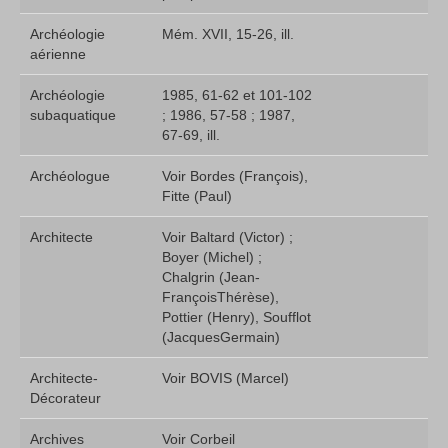
Archéologie
Mém. XVII, 15-26, ill.
aérienne
Archéologie
1985, 61-62 et 101-102
subaquatique
; 1986, 57-58 ; 1987,
67-69, ill.
Archéologue
Voir Bordes (François),
Fitte (Paul)
Architecte
Voir Baltard (Victor) ;
Boyer (Michel) ;
Chalgrin (Jean-
François­Thérèse),
Pottier (Henry), Soufflot
(Jacques­Germain)
Architecte-
Voir BOVIS (Marcel)
Décorateur
Archives
Voir Corbeil