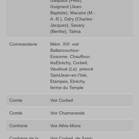
Galipaux (Félix),
Guignard (Jean-
Baptiste), Macaire (M.-
A.-R.), Odry (Charles­
Jacques), Savary
(Berthe), Talma
Commanderie
Mém. XVI  voir
Ballancourt­sur-
Essonne, Chauffour-
lès­Etréchy, Corbeil,
Vaudoué (Le)  prieuré
Saint­Jean-en-l'Isle,
Etampes, Etréchy 
ferme du Temple
Comte
Voir Corbeil
Comté
Voir Chamarande
Confrérie
Voir Athis-Mons
Confrérie de la
Voir Corbeil  de Saint-