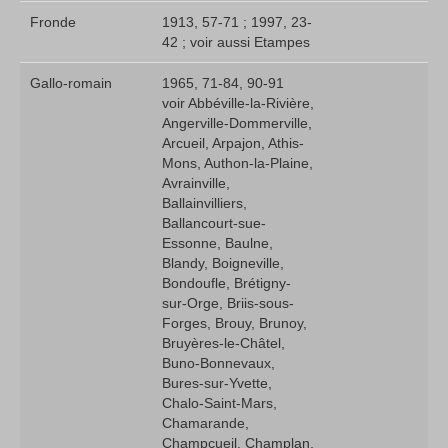
Fronde
1913, 57-71 ; 1997, 23-
42 ; voir aussi Etampes
Gallo-romain
1965, 71-84, 90-91 
voir Abbéville-la-Rivière,
Angerville-Dommerville,
Arcueil, Arpajon, Athis-
Mons, Authon-la-Plaine,
Avrainville,
Ballainvilliers,
Ballancourt-sue-
Essonne, Baulne,
Blandy, Boigneville,
Bondoufle, Brétigny-
sur-Orge, Briis-sous-
Forges, Brouy, Brunoy,
Bruyères-le-Châtel,
Buno-Bonnevaux,
Bures-sur-Yvette,
Chalo-Saint-Mars,
Chamarande,
Champcueil, Champlan,