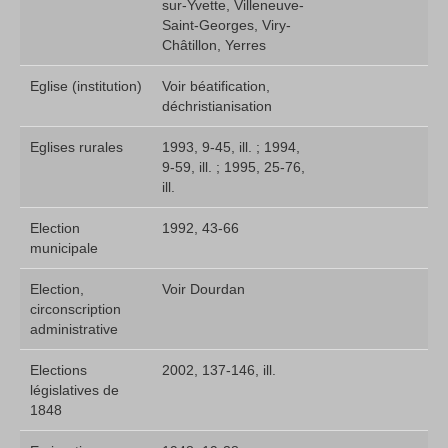
sur-Yvette, Villeneuve-
Saint-Georges, Viry-
Châtillon, Yerres
Eglise (institution)
Voir béatification,
déchristianisation
Eglises rurales
1993, 9-45, ill. ; 1994,
9-59, ill. ; 1995, 25-76,
ill.
Election
1992, 43-66
municipale
Election,
Voir Dourdan
circonscription
administrative
Elections
2002, 137-146, ill.
législatives de
1848