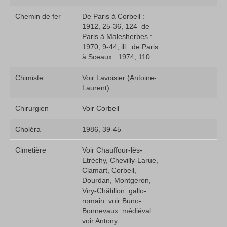
Chemin de fer
De Paris à Corbeil :
1912, 25-36, 124  de
Paris à Malesherbes :
1970, 9-44, ill.  de Paris
à Sceaux : 1974, 110
Chimiste
Voir Lavoisier (Antoine-
Laurent)
Chirurgien
Voir Corbeil
Choléra
1986, 39-45
Cimetière
Voir Chauffour-lès­
Etréchy, Chevilly-Larue,
Clamart, Corbeil,
Dourdan, Montgeron,
Viry-Châtillon  gallo-
romain: voir Buno-
Bonnevaux  médiéval :
voir Antony 