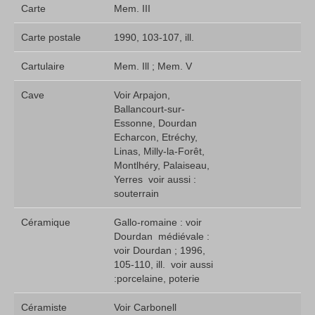
Carte
Mem. III
Carte postale
1990, 103-107, ill.
Cartulaire
Mem. Ill ; Mem. V
Cave
Voir Arpajon,
Ballancourt-sur-
Essonne, Dourdan
Echarcon, Etréchy,
Linas, Milly-la-Forêt,
Montlhéry, Palaiseau,
Yerres  voir aussi :
souterrain
Céramique
Gallo-romaine : voir
Dourdan  médiévale :
voir Dourdan ; 1996,
105-110, ill.  voir aussi
:porcelaine, poterie
Céramiste
Voir Carbonell