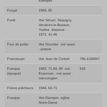
Etampes
Forçat
1966, 85
Forêt
Voir Sénart, Séquigny,
Verrières-le-Buisson,
Yveline  disparue :
1971, 41-46
Four de potier
Voir Dourdan  voir aussi
: poterie
Franciscain
Voir Jean de Corbeil
786,4166667
Franque
1965, 71-84, 89  voir
616
(époque)
Essonnes ; voir aussi :
mérovingien
Frères prêcheurs
1946, 63-71
Fresque
Voir Etampes  église
Notre-Dame