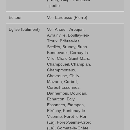
: poète
Editeur
Voir Larousse (Pierre)
Eglise (bâtiment)
Voir Arcueil, Arpajon,
Avrainville, Boullay-les-
Troux, Brières-les
Scellés, Brunoy, Buno-
Bonnevaux, Cernay-la-
Ville, Chalo-Saint-Mars,
Champcueil, Champlan,
Champmotteux,
Chevreuse, Chilly-
Mazarin, Corbeil,
Corbeil-Essonnes,
Dannemois, Dourdan,
Echarcon, Egly,
Essonnes, Etampes,
Etréchy, Fontenay-le-
Vicomte, Forêt-le Roi
(La), Forêt-Sainte-Croix
(La), Gometz-le-Châtel,