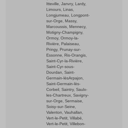
Itteville, Janvry, Lardy,
Limours, Linas,
Longjumeau, Longpont-
sur-Orge, Massy,
Marcoussis, Mennecy,
Motigny-Champigny,
Ormoy, Ormoy-la-
Rivière, Palaiseau,
Pringy, Prunay-sur-
Essonne, Ris-Orangis,
Saint-Cyr-la-Rivière,
Saint-Cyr-sous-
Dourdan, Saint-
Germain-lès­Arpajon,
Saint-Germain-lès­
Corbeil, Saintry, Saulx-
les-Chartreux, Savigny-
sur-Orge, Sermaise,
Soisy-sur-Seine,
Valenton, Vauhallan,
Vert-le-Petit, Villabé,
Vert-le-Petit, Villebon-